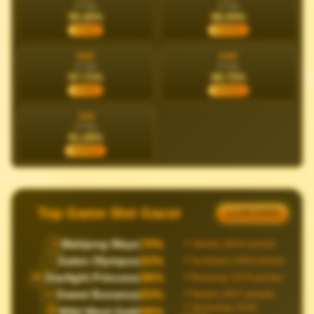
10 Agu
11 Agu
95.26%
86.94%
STABIL
NORMAL
RAB
KAM
12 Agu
13 Agu
97.71%
88.73%
STABIL
NORMAL
JUM
14 Agu
91.29%
NORMAL
Top Game Slot Gacor
● LIVE DATA
Mahjong Ways
70%
🀄
📍 Jakarta | 8024 pemain
Gates Olympus
83%
⚡
📍 Surabaya | 9009 pemain
Starlight Princess
96%
👑
📍 Bandung | 6479 pemain
Sweet Bonanza
83%
🍬
📍 Medan | 8017 pemain
📍 Semarang | 5010
Wild West Gold
96%
🤠