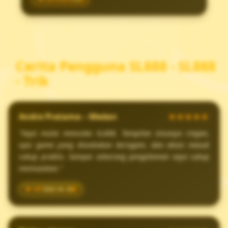
akun, transaksi, maupun permainan, silakan
menghubungi tim Customer Service melalui
Live Chat maupun WhatsApp. Tim dukungan
siap membantu memberikan informasi dan
solusi secara cepat.
Cerita Pengguna SL888 - SL888
- Trik
Andre Pratama – Medan
★★★★★
"Saya mulai mencoba SL888. Tampilan situsnya ringan,
opsi game yang disediakan beragam, dan akses masuk
cukup praktis. Sampai sekarang pengalaman saya cukup
memuaskan."
2026-04-20