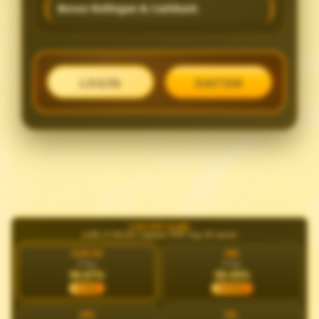
Bonus Rollingan & Cashback
LOGIN
DAFTAR
Layer Popup Close
LIVE RTP SL888
LIVE 17:50:38 | Update RTP tiap 15 menit
HARI INI
MIN
8 Agu
9 Agu
96.87%
88.45%
STABIL
NORMAL
SEN
SEL