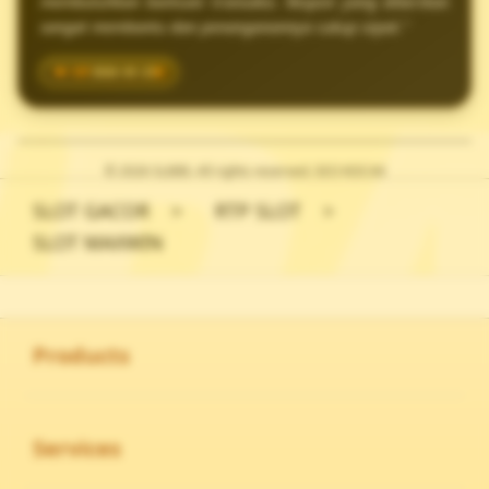
membutuhkan bantuan transaksi. Respon yang diberikan
sangat membantu dan penanganannya cukup cepat."
2026-03-23
© 2026 SL888. All rights reserved. SEO KOCAK
SLOT GACOR
>
RTP SLOT
>
SLOT MAXWIN
Buka
Footer Navigation
Products
Buka
Services