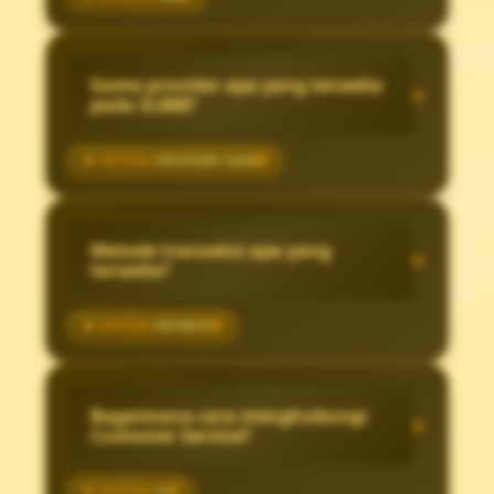
Slot dan
Trik
sebagai referensi sebelum
menentukan permainan. Informasi yang
disajikan memudahkan pemain memantau
nilai RTP pada berbagai provider terkemuka
Game provider apa yang tersedia
+
pada SL888?
dengan begitu lebih praktis menentukan
permainan yang sesuai preferensi.
Disediakan beragam provider terpercaya
PROVIDER GAME
termasuk Pragmatic Play, PG Soft, Slot88,
Habanero, Joker Gaming, CQ9 Gaming,
Microgaming, ditambah berbagai penyedia
permainan terkemuka terbaik dengan
Metode transaksi apa yang
+
tersedia?
beragam pilihan game.
Deposit dan withdraw tersedia 24 jam setiap
PAYMENT
hari dengan dukungan QRIS, transfer bank
antara lain BCA, BRI, BNI, Mandiri,
ditambah e-wallet populer di antaranya
DANA, OVO, GoPay, dan ShopeePay sesuai
Bagaimana cara menghubungi
+
Customer Service?
pilihan metode yang disediakan.
Jika menjumpai hambatan dalam proses
CS