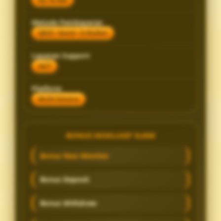
Metode Pembayaran
QRIS • Bank • E-Wallet
Layanan Support
24/7
Platform
Multi-Device
BONUS EKSKLUSIF SL888
Bonus New Member
Bonus Deposit
Bonus Withdraw